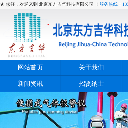
★ 您好，欢迎来到 北京东方吉华科技有限公司 ！
服务热线：1350
网站首页
关于我们
新闻资讯
招贤纳士