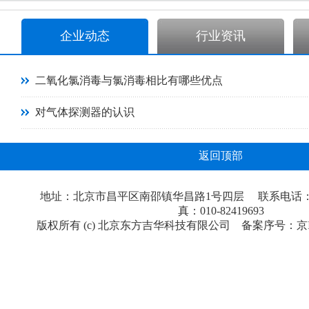
企业动态
行业资讯
二氧化氯消毒与氯消毒相比有哪些优点
对气体探测器的认识
返回顶部
地址：北京市昌平区南邵镇华昌路1号四层 联系电话：010-51
真：010-82419693
版权所有 (c) 北京东方吉华科技有限公司 备案序号：
京