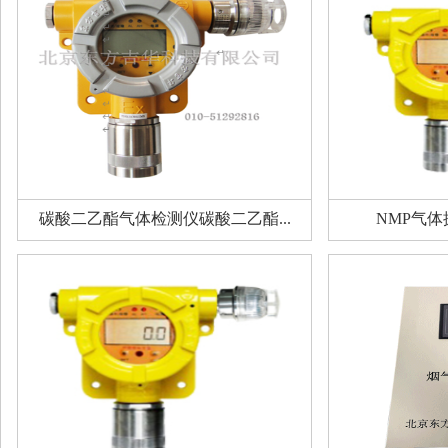
碳酸二乙酯气体检测仪碳酸二乙酯...
NMP气体