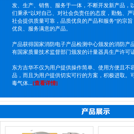
发、生产、销售、服务于一体，不断开发新产品，
们秉承“以对自己、对社会负责任的态度，勤勉、严
社会提供质量可靠，品质优良的产品和服务”的宗旨
优良、服务满意的产品。
产品获得国家消防电子产品检测中心颁发的消防产
有国家质量技术监督部门颁发的计量器具生产许可
东方吉华不仅为用户提供操作简单、使用方便且不
品，而且为用户提供切实可行的方案，积极进取。可
毒气体...
[查看详情]